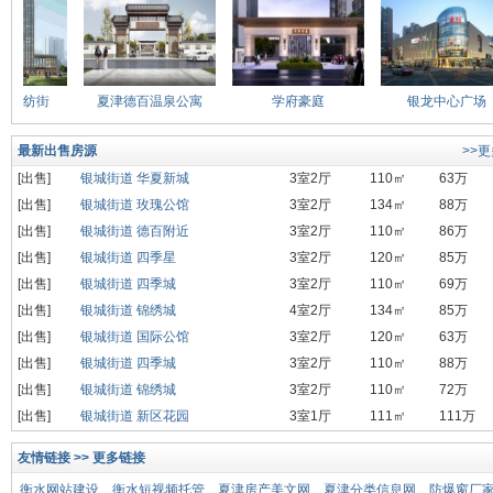
锦纺街
夏津德百温泉公寓
学府豪庭
银龙中心广场
最新出售房源
>>
[出售]
银城街道 华夏新城
3室2厅
110㎡
63万
[出售]
银城街道 玫瑰公馆
3室2厅
134㎡
88万
[出售]
银城街道 德百附近
3室2厅
110㎡
86万
[出售]
银城街道 四季星
3室2厅
120㎡
85万
[出售]
银城街道 四季城
3室2厅
110㎡
69万
[出售]
银城街道 锦绣城
4室2厅
134㎡
85万
[出售]
银城街道 国际公馆
3室2厅
120㎡
63万
[出售]
银城街道 四季城
3室2厅
110㎡
88万
[出售]
银城街道 锦绣城
3室2厅
110㎡
72万
[出售]
银城街道 新区花园
3室1厅
111㎡
111万
友情链接 >> 更多链接
衡水网站建设
衡水短视频托管
夏津房产美文网
夏津分类信息网
防爆窗厂