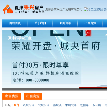
夏津县秉兴房产营销有限公司
网站首页
关于我们
新闻资讯
出售房源
夏津四季城开盘
出售房源
出租房源
区域：
全部
银城街道
北城街道
南城镇
中山北路
朝阳路
东环路