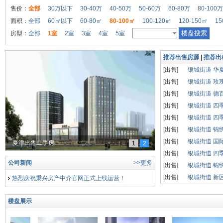
售价：
全部
30万以下
30-40万
40-50万
50-60万
60-80万
80-100万
面积：
全部
60㎡以下
60-80㎡
80-100㎡
100-120㎡
120-150㎡
15
房型：
全部
1室
2室
3室
4室
5室
推荐出售房源
|
推荐出
[出售]
银城街道 华
[出售]
银城街道 玫
[出售]
银城街道 德
[出售]
银城街道 四
[出售]
银城街道 四
[出售]
银城街道 锦
[出售]
银城街道 国
夏津出售二手房
1
2
[出售]
银城街道 四
公司新闻
>>更多
[出售]
银城街道 锦
[出售]
银城街道 新
热烈庆祝秉兴房产中介官网正式上线运营！
楼盘展示