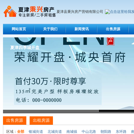
夏津县秉兴房产营销有限公司
网站首页
关于我们
新闻资讯
出售房源
夏津四季城开盘
出售房源
出租房源
区域：
全部
银城街道
北城街道
南城镇
中山北路
朝阳路
东环路