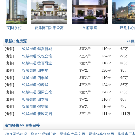
锦宸|锦纺街
夏津德百温泉公寓
学府豪庭
银龙中心广
最新出售房源
>>
[出售]
银城街道 华夏新城
3室2厅
110㎡
63万
[出售]
银城街道 玫瑰公馆
3室2厅
134㎡
88万
[出售]
银城街道 德百附近
3室2厅
110㎡
86万
[出售]
银城街道 四季星
3室2厅
120㎡
85万
[出售]
银城街道 四季城
3室2厅
110㎡
69万
[出售]
银城街道 锦绣城
4室2厅
134㎡
85万
[出售]
银城街道 国际公馆
3室2厅
120㎡
63万
[出售]
银城街道 四季城
3室2厅
110㎡
88万
[出售]
银城街道 锦绣城
3室2厅
110㎡
72万
[出售]
银城街道 新区花园
3室1厅
111㎡
111万
友情链接 >> 更多链接
衡水网站建设
衡水短视频托管
夏津房产美文网
夏津分类信息网
防爆窗厂