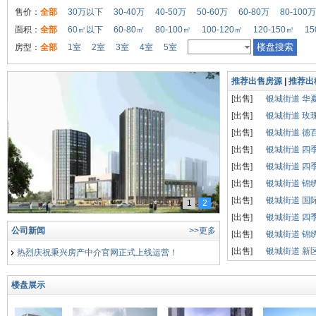
售价：
全部
30万以下
30-40万
40-50万
50-60万
60-80万
80-100万
面积：
全部
60㎡以下
60-80㎡
80-100㎡
100-120㎡
120-150㎡
15
房型：
全部
1室
2室
3室
4室
5室
推荐出售房源
|
推荐出
[出售]
银城街道 华
[出售]
银城街道 玫
[出售]
银城街道 德
[出售]
银城街道 四
[出售]
银城街道 四
[出售]
银城街道 锦
[出售]
银城街道 国
1
2
夏津出售二手房
[出售]
银城街道 四
公司新闻
>>更多
[出售]
银城街道 锦
[出售]
银城街道 新
热烈庆祝秉兴房产中介官网正式上线运营！
楼盘展示