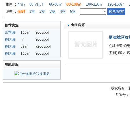
面积：
全部
60㎡以下
60-80㎡
80-100㎡
100-120㎡
120-150㎡
房型：
全部
1室
2室
3室
4室
5室
出租房源
推荐房源
四季城
110㎡
900元/月
夏津城区红
锦绣城
㎡
900元/月
银城街道 锦
锦绣城
89㎡
7200元/月
[整租] 89㎡ 
锦绣城
110㎡
900元/月
在线客服
版权所有：
备案号：