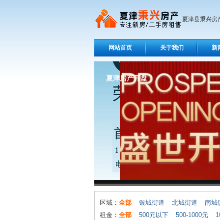
夏津县秉兴房
网站首页
关于我们
新
夏津房产开盘
夏津四季城开盘
区域：
全部
银城街道
北城街道
南城
租金：
全部
500元以下
500-1000元
1