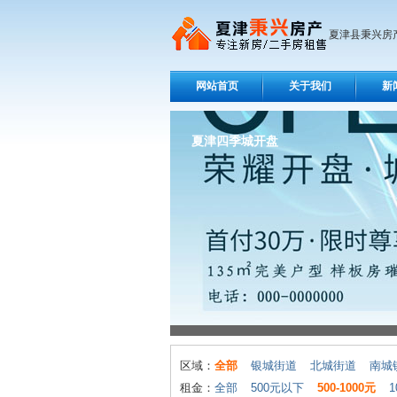
夏津县秉兴房
网站首页
关于我们
新
夏津四季城开盘
区域：
全部
银城街道
北城街道
南城
租金：
全部
500元以下
500-1000元
1