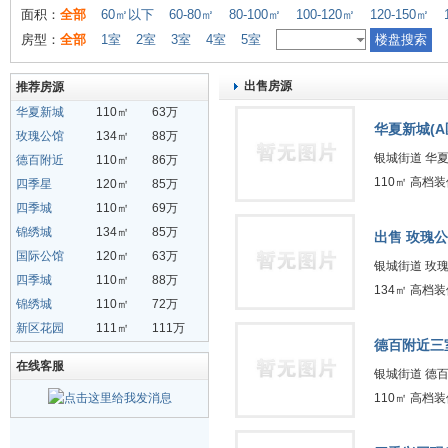
面积：
全部
60㎡以下
60-80㎡
80-100㎡
100-120㎡
120-150㎡
房型：
全部
1室
2室
3室
4室
5室
出售房源
推荐房源
华夏新城
110㎡
63万
华夏新城(A
玫瑰公馆
134㎡
88万
银城街道 华
德百附近
110㎡
86万
110㎡ 高档装
四季星
120㎡
85万
四季城
110㎡
69万
锦绣城
134㎡
85万
出售 玫瑰
国际公馆
120㎡
63万
银城街道 玫
四季城
110㎡
88万
134㎡ 高档装
锦绣城
110㎡
72万
新区花园
111㎡
111万
德百附近三
在线客服
银城街道 德
110㎡ 高档装