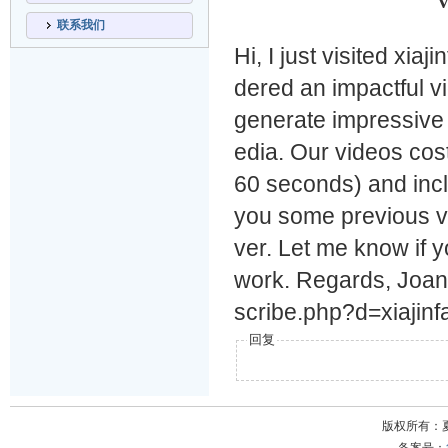
V
联系我们
Hi, I just visited xi
dered an impactful v
generate impressive 
edia. Our videos cos
60 seconds) and inclu
you some previous v
ver. Let me know if y
work. Regards, Joan
scribe.php?d=xiajin
回复
版权所有：